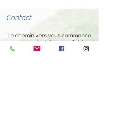
Contact
Le chemin vers vous commence
par un simple échange, n'hésitez
à me joindre par e-mail ou par
téléphone.
:
​Horaires des rendez-vous
​Du
Mardi
au
Jeudi
:
9h30
-
20h00
Lundi
:
-
13h00
20h30
Vendredi :
-
9h30
18h00
:
leveildelom@gmail.com
E-mail
:
07 88 28 20 88
Téléphone