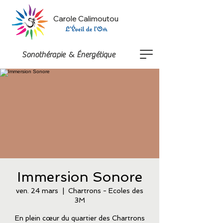
Carole Calimoutou
&
Sonothérapie
Énergétique
Immersion Sonore
ven. 24 mars
  |  
Chartrons - Ecoles des
3M
En plein cœur du quartier des Chartrons