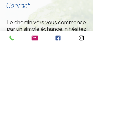
Contact
Le chemin vers vous commence
par un simple échange, n'hésitez
à me joindre par e-mail ou par
téléphone.
:
​Horaires des rendez-vous
​Du
Mardi
au
Jeudi
:
9h30
-
20h00
Lundi
:
-
13h00
20h30
Vendredi :
-
9h30
18h00
:
leveildelom@gmail.com
E-mail
:
07 88 28 20 88
Téléphone