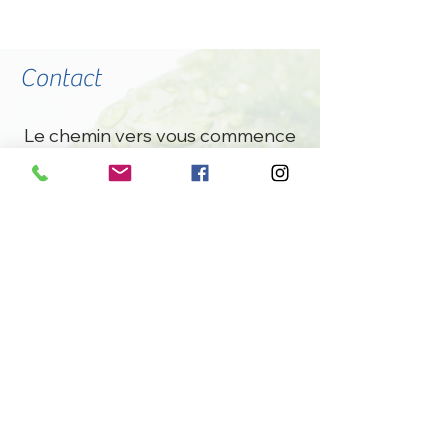
Contact
Le chemin vers vous commence
par un simple échange, n'hésitez
à me joindre par e-mail ou par
téléphone.
:
​Horaires des rendez-vous
​Du
Mardi
au
Jeudi
:
9h30
-
20h00
Lundi
:
-
13h00
20h30
Vendredi :
-
9h30
18h00
:
leveildelom@gmail.com
E-mail