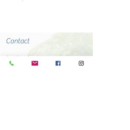
Contact
Le chemin vers vous commence
par un simple échange, n'hésitez
à me joindre par e-mail ou par
téléphone.
:
​Horaires des rendez-vous
​Du
Mardi
au
Jeudi
:
9h30
-
20h00
Lundi
:
-
13h00
20h30
Vendredi :
-
9h30
18h00