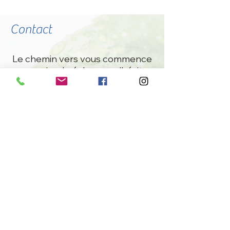
Contact
Le chemin vers vous commence
par un simple échange, n'hésitez
à me joindre par e-mail ou par
téléphone.
:
​Horaires des rendez-vous
​Du
Mardi
au
Jeudi
:
9h30
-
20h00
Lundi
:
-
13h00
20h30
Vendredi :
-
9h30
18h00
:
leveildelom@gmail.com
E-mail
:
07 88 28 20 88
Téléphone