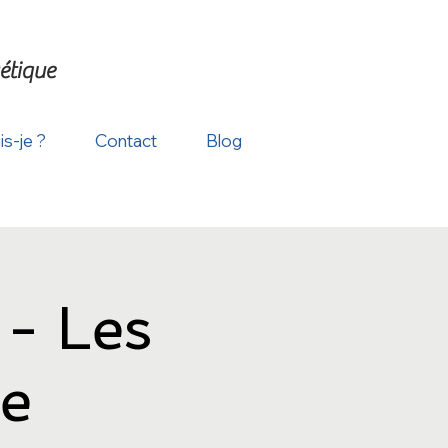
étique
is-je ?
Contact
Blog
- Les
re