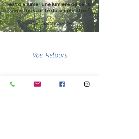
est d’allumer une lumière de sens
dans l’obscurité du simple être.
"
-
-
Carl Gustav Jung
Vos Retours