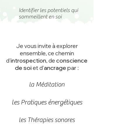
Identifier les potentiels qui
sommeillent en soi
Je vous invite à explorer
ensemble, ce chemin
,
onscience
d'
introspection
de
c
de soi
'
ancrage
par
et d
:
la Méditation
la Méditation
les Pratiques énergétiques
les Pratiques énergétiques
les Thérapies sonores
les Thérapies sonores